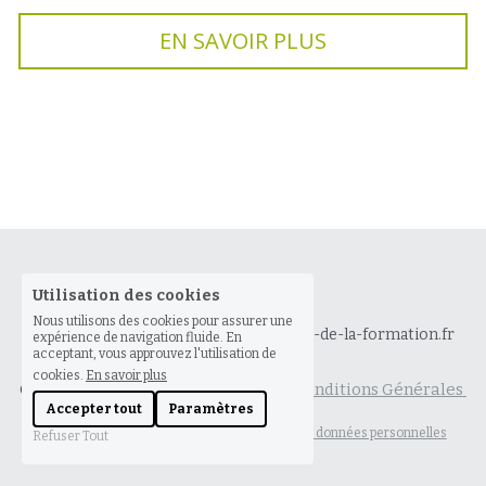
EN SAVOIR PLUS
Utilisation des cookies
Nous utilisons des cookies pour assurer une
0625760881
contact@comptoir-de-la-formation.fr
expérience de navigation fluide. En
acceptant, vous approuvez l'utilisation de
cookies.
En savoir plus
Comptoir de la Formation © 2020 - 
Conditions Générales 
Accepter tout
Paramètres
de Vente
Mentions légales et 
politique
 de 
protection
des
 données personnelles
Refuser Tout