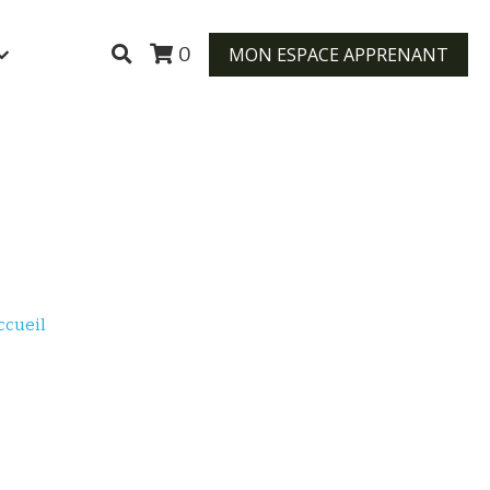
MON ESPACE APPRENANT
0
ccueil