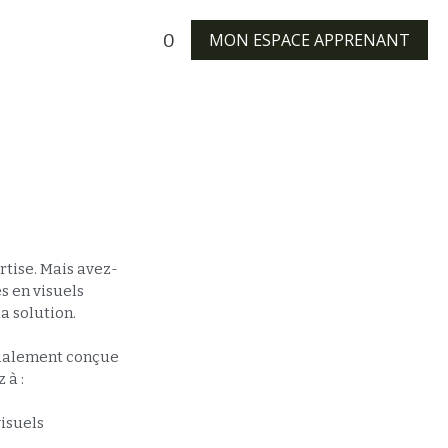
MON ESPACE APPRENANT
0
rtise. Mais avez-
s en visuels
a solution.
cialement conçue
 à :
isuels